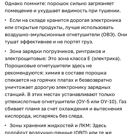
Однако помните: порошок сильно загрязняет
помещение и ухудшает видимость при тушении.
Если на складе хранится дорогая электроника
или открытые продукты, лучше использовать
воздушно-эмульсионные огнетушители (ОВЭ)
. Они
тушат эффективнее и не портят груз.
Зона зарядки погрузчиков, ричтраков и
электрощитовые: Это зона класса Е (электрика).
Порошковые огнетушители здесь не
рекомендуются: химия в составе порошка
спекается на горячих платах и безвозвратно
уничтожает дорогую электронику зарядных
станций. В этих местах устанавливают только
углекислотные огнетушители
(
ОУ-5
или
ОУ-10
). Газ
сбивает пламя за счет охлаждения и вытеснения
кислорода, испаряясь без следа.
Зоны хранения жидкостей и ЛКМ: Здесь
подойдут
воздушно-пенные (ОВП)
или те же