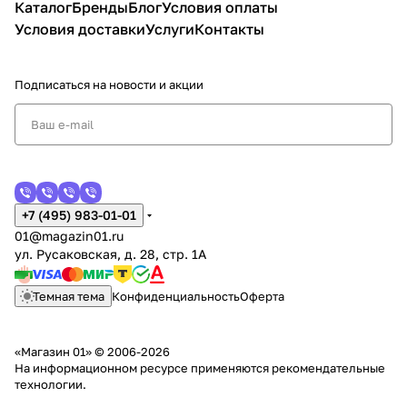
ител
Каталог
Бренды
Блог
Условия оплаты
использова
руководст
огнетуши
ь
Условия доставки
Услуги
Контакты
ть для
во по
тель для
для
защиты
выбору и
объекта,
пом
людей от
применен
автомоби
Подписаться
на новости и акции
еще
опасных
ию
ля и
ния
факторов
склада
пожара
+7 (495) 983-01-01
01@magazin01.ru
ул. Русаковская, д. 28, стр. 1А
Темная тема
Конфиденциальность
Оферта
«Магазин 01» © 2006-2026
На информационном ресурсе применяются
рекомендательные
технологии
.