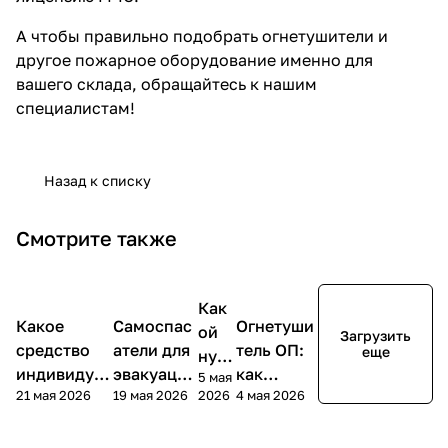
А чтобы правильно подобрать огнетушители и
другое пожарное оборудование
именно для
вашего склада, обращайтесь к нашим
специалистам!
Назад к списку
Смотрите также
Полезные
Полезные
Как
Полезные
Полезные
статьи
статьи
статьи
статьи
Какое
Самоспас
Огнетуши
ой
Загрузить
средство
атели для
тель ОП:
еще
нуж
индивидуал
эвакуации
как
5 мая
ен
21 мая 2026
19 мая 2026
2026
4 мая 2026
ьной
людей при
выбрать
огне
защиты
пожаре:
порошков
туш
можно
полное
ый