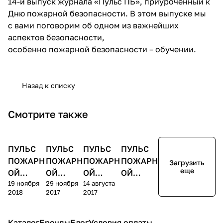
14-й выпуск журнала «Пульс ПБ», приуроченный к
Дню пожарной безопасности. В этом выпуске мы
с вами поговорим об одном из важнейших
аспектов безопасности,
особенно пожарной безопасности –
обучении
.
Назад к списку
Смотрите также
Журнал
Журнал
Журнал
Журнал
ПУЛЬС
"Пульс
ПУЛЬС
"Пульс
ПУЛЬС
"Пульс
ПУЛЬС
"Пульс
пожарной
пожарной
пожарной
пожарной
ПОЖАРН
безопасности"
ПОЖАРН
безопасности"
ПОЖАРН
безопасности"
ПОЖАРН
безопасности"
Загрузить
еще
ОЙ
ОЙ
ОЙ
ОЙ
19 ноября
29 ноября
14 августа
БЕЗОПА
БЕЗОПА
БЕЗОПА
БЕЗОПА
2018
2017
2017
СНОСТИ
СНОСТИ
СНОСТИ
СНОСТИ
№12
№11
№10
№9
Каталог
Бренды
Блог
Условия оплаты