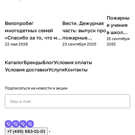
Пожарны
Новости
Новости
Новости
Велопробег
Вести. Дежурная
е учения
многодетных семей
часть: выпуск про
в школе
«Спасибо за то, что мы
пожарные
15 сентября
№20
22 мая 2026
23 сентября 2025
2015
живы!» в Измайлово
извещатели
Каталог
Бренды
Блог
Условия оплаты
Условия доставки
Услуги
Контакты
Подписаться
на новости и акции
+7 (495) 983-01-01