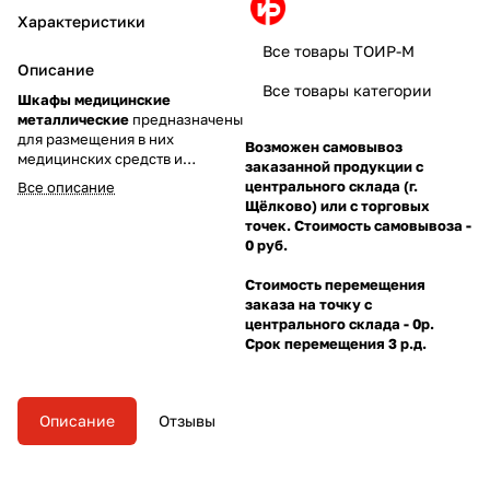
Характеристики
Все товары ТОИР-М
Описание
Все товары категории
Шкафы медицинские
металлические
предназначены
для размещения в них
Возможен самовывоз
медицинских средств и
заказанной продукции с
препаратов и могут быть
центрального склада (г.
Все описание
расположены на
Щёлково) или с торговых
производственных объектах и в
точек. Стоимость самовывоза -
общественных зданиях.
0 руб.
Стоимость перемещения
заказа на точку с
центрального склада - 0р.
Срок перемещения 3 р.д.
Описание
Отзывы