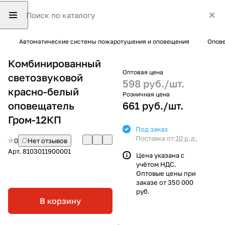
Автоматические системы пожаротушения и оповещения
Опове
Комбинированный
Оптовая цена
светозвуковой
598 руб./
шт.
красно-белый
Розничная цена
оповещатель
661 руб./
шт.
Гром-12КП
Под заказ
Поставка от:
10 р.д.
0
Нет отзывов
Арт.
8103011900001
Цена указана с
учётом НДС.
Оптовые цены при
заказе от 350 000
руб.
В корзину