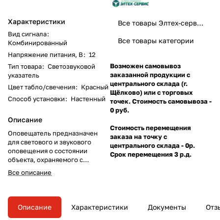
Характеристики
Все товары Элтех-сервис
Вид сигнала
:
Все товары категории
Комбинированный
Напряжение питания, В
:
12
Возможен самовывоз
Тип товара
:
Светозвуковой
заказанной продукции с
указатель
центрального склада (г.
Цвет табло/свечения
:
Красный
Щёлково) или с торговых
Способ установки
:
Настенный
точек. Стоимость самовывоза -
0 руб.
Описание
Стоимость перемещения
Оповещатель предназначен
заказа на точку с
для светового и звукового
центрального склада - 0р.
оповещения о состоянии
Срок перемещения 3 р.д.
объекта, охраняемого с
помощью приборов охранно-
Все описание
пожарной сигнализации.
Описание
Характеристики
Документы
Отз