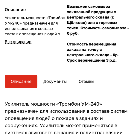
Возможен самовывоз
Описание
заказанной продукции с
центрального склада (г.
Усилитель мощности «Тромбон
Щёлково) или с торговых
УМ-240» предназначен для
точек. Стоимость самовывоза -
использования в составе
0 руб.
систем оповещения людей о
пожаре в зданиях и
Все описание
Стоимость перемещения
сооружениях. Усилитель может
заказа на точку с
применяться в системах
центрального склада - 0р.
звукового вещания и
Срок перемещения 3 р.д.
радиотрансляции.
Описание
Документы
Отзывы
Усилитель мощности «Тромбон УМ-240»
предназначен для использования в составе систем
оповещения людей о пожаре в зданиях и
сооружениях. Усилитель может применяться в
системах звукового вещания и радиотрансляции.