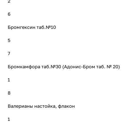
2
6
Бромгексин таб.№10
5
7
Бромкамфора таб.№30 (Адонис-Бром таб. № 20)
1
8
Валерианы настойка, флакон
1