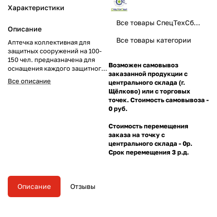
Характеристики
Все товары СпецТехСбыт
Описание
Все товары категории
Аптечка коллективная для
защитных сооружений на 100-
150 чел. предназначена для
Возможен самовывоз
оснащения каждого защитного
заказанной продукции с
сооружения федеральной,
Все описание
центрального склада (г.
муниципальной или
Щёлково) или с торговых
производственной
точек. Стоимость самовывоза -
принадлежности всех объектов
0 руб.
экономики Российской
Федерации.
Стоимость перемещения
заказа на точку с
центрального склада - 0р.
Срок перемещения 3 р.д.
Описание
Отзывы