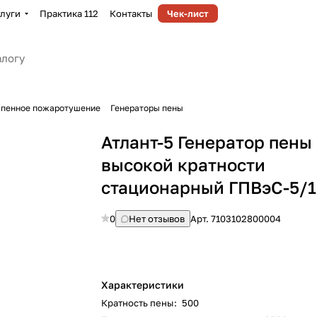
луги
Практика 112
Контакты
Чек-лист
-пенное пожаротушение
Генераторы пены
Атлант-5 Генератор пены
высокой кратности
стационарный ГПВэС-5/1
0
Нет отзывов
Арт.
7103102800004
Характеристики
Кратность пены
:
500