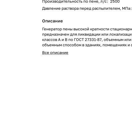
Производительность по пене, л/с
:
2500
Давление раствора перед распылителем, МПа
:
Описание
Генератор пены высокой кратности стационар
предназначен для ликвидации или локализац
классов А и В по ГОСТ 27331-87, объемным или
объемным способом в зданиях, помещениях и
нефтяной, химической, нефтехимической, газ
Все описание
машиностроительной промышленности, а также
ангарах (в том числе авиационных) и других об