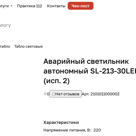
луги
Практика 112
Контакты
Чек-лист
табло
Табло световые
Аварийный светильник
автономный SL-213-30LE
(исп. 2)
0
Нет отзывов
Арт.
2101011000002
Характеристики
Напряжение питания, В
:
220