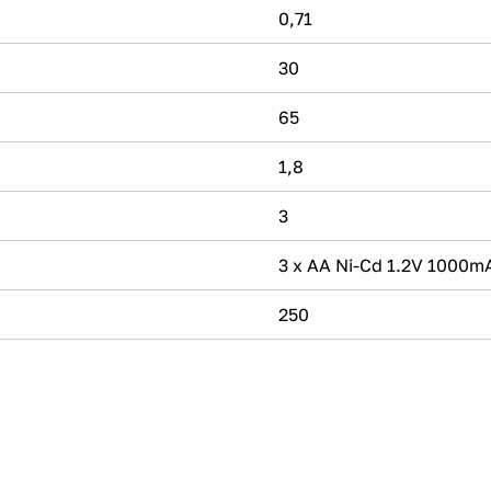
0,71
30
65
1,8
3
3 х АА Ni-Cd 1.2V 1000m
250