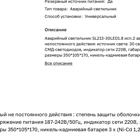
Резервный источник питания
:
Да
Тип товара
:
Аварийный светильник
Способ установки
:
Универсальный
Описание
Аварийный светильник SL213-30LED1.8 исп.2 
непостоянного действия: источник света: 30 с
СМД-светодиодов, индикатор сети 220В, габа
размеры 350*105*170, никель-кадмиевая батаре
1,2В 700мАч).
Все описание
й не постоянного действия : степень защиты оболочки 
ряжение питания 187-242В/50Гц, индикатор сети 220В, 
 350*105*170, никель-кадмиевая батарея 3 х (Ni-Cd 1,