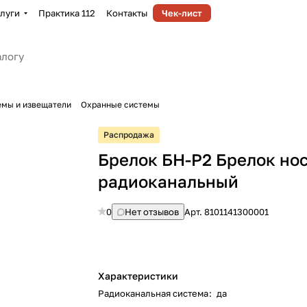
луги
Практика 112
Контакты
Чек-лист
емы и извещатели
Охранные системы
Распродажа
Брелок БН-Р2 Брелок но
радиоканальный
0
Нет отзывов
Арт.
8101141300001
Характеристики
Радиоканальная система
:
да