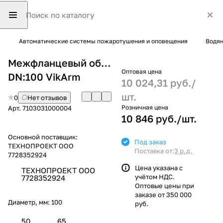
Автоматические системы пожаротушения и оповещения
Водян
Межфланцевый обратный клапан CF,
Оптовая цена
DN:100 VikArm
10 024,31 руб./
шт.
0
Нет отзывов
Розничная цена
Арт.
7103031000004
10 846 руб./
шт.
Основной поставщик:
Под заказ
ТЕХНОПРОЕКТ ООО
Поставка от:
3 р.д.
7728352924
Цена указана с
ТЕХНОПРОЕКТ ООО
учётом НДС.
7728352924
Оптовые цены при
заказе от 350 000
Диаметр, мм:
100
руб.
50
65