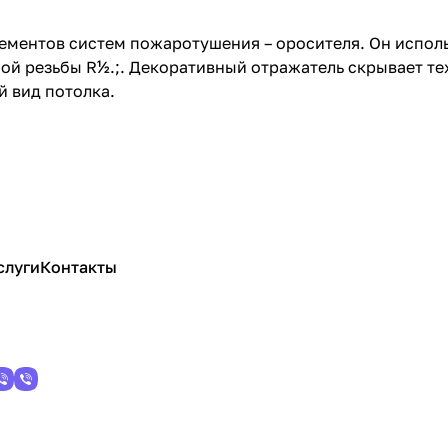
ементов систем пожаротушения – оросителя. Он испол
й резьбы R½.;. Декоративный отражатель скрывает те
й вид потолка.
слуги
Контакты