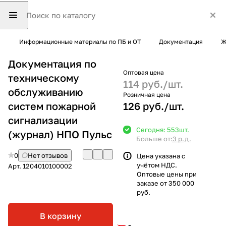
Информационные материалы по ПБ и ОТ
Документация
Ж
Документация по
Оптовая цена
техническому
114 руб./
шт.
обслуживанию
Розничная цена
систем пожарной
126 руб./
шт.
сигнализации
Сегодня: 553
шт.
(журнал) НПО Пульс
Больше от:
3 р.д.
0
Нет отзывов
Цена указана с
учётом НДС.
Арт.
1204010100002
Оптовые цены при
заказе от 350 000
руб.
В корзину