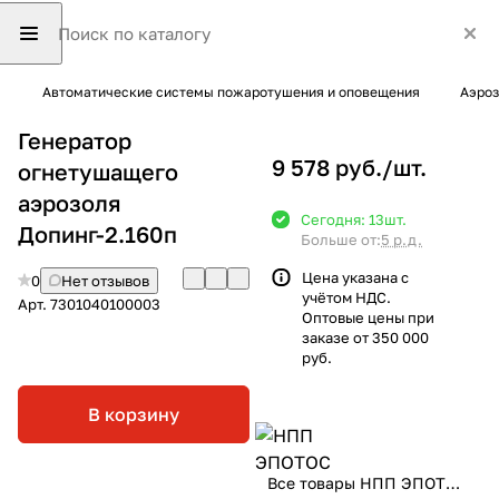
Автоматические системы пожаротушения и оповещения
Аэроз
Генератор
9 578 руб./
шт.
огнетушащего
аэрозоля
Сегодня: 13
шт.
Допинг-2.160п
Больше от:
5 р.д.
Цена указана с
0
Нет отзывов
учётом НДС.
Арт.
7301040100003
Оптовые цены при
заказе от 350 000
руб.
В корзину
Все товары НПП ЭПОТОС