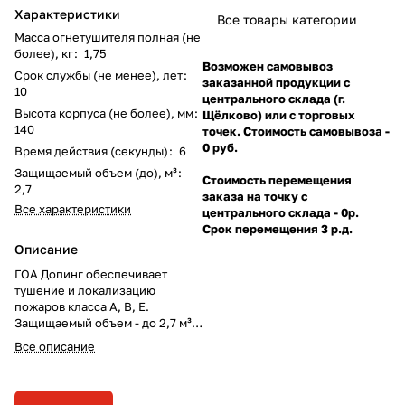
Характеристики
Все товары категории
Масса огнетушителя полная (не
более), кг
:
1,75
Возможен самовывоз
Срок службы (не менее), лет
:
заказанной продукции с
10
центрального склада (г.
Высота корпуса (не более), мм
:
Щёлково) или с торговых
140
точек. Стоимость самовывоза -
0 руб.
Время действия (секунды)
:
6
Защищаемый объем (до), м³
:
Стоимость перемещения
2,7
заказа на точку с
Все характеристики
центрального склада - 0р.
Срок перемещения 3 р.д.
Описание
ГОА Допинг обеспечивает
тушение и локализацию
пожаров класса А, В, Е.
Защищаемый объем - до 2,7 м³.
Рекомендован для
Все описание
автомобилей.