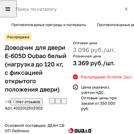
Противопожарные преграды и материалы
Противопожарные д
Распродажа
Оптовая цена
Доводчик для двери
3 096 руб./
шт.
Е-605D Oubao белый
Розничная цена
3 369 руб./
шт.
(нагрузка до 120 кг,
с фиксацией
Распродажа! Остаток: 2
шт.
открытого
Цена указана с
положения двери)
учётом НДС.
Оптовые цены при
0
Нет отзывов
заказе от 350 000
Арт.
4102011502002
руб.
Основной поставщик:
ДЕАН СБ
ОП Люблино