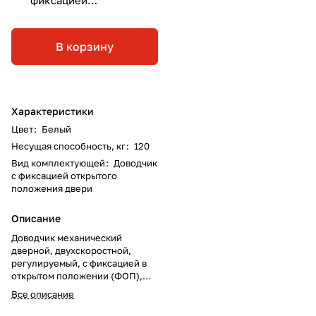
открытого
положения двери
В корзину
Характеристики
Цвет
:
Белый
Несущая способность, кг
:
120
Вид комплектующей
:
Доводчик
с фиксацией открытого
положения двери
Описание
Доводчик механический
дверной, двухскоростной,
регулируемый, с фиксацией в
открытом положении (ФОП),
рабочая температура от -35°С
Все описание
до 40°С, вес двери до 120 кг.
Цвет – белый.