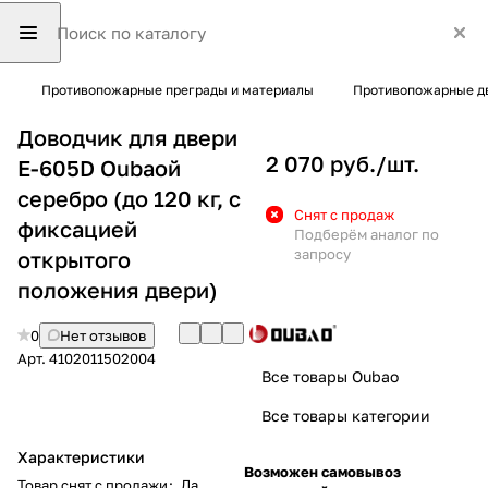
Противопожарные преграды и материалы
Противопожарные д
Доводчик для двери
2 070 руб./
шт.
Е-605D Oubaoй
серебро (до 120 кг, с
Снят с продаж
фиксацией
Подберём аналог по
запросу
открытого
положения двери)
0
Нет отзывов
Арт.
4102011502004
Все товары Oubao
Все товары категории
Характеристики
Возможен самовывоз
Товар снят с продажи
:
Да