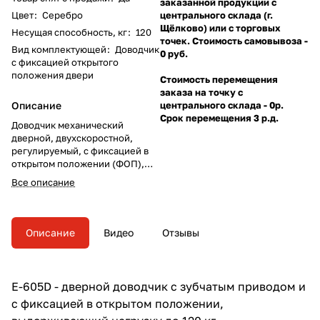
заказанной продукции с
Цвет
:
Серебро
центрального склада (г.
Щёлково) или с торговых
Несущая способность, кг
:
120
точек. Стоимость самовывоза -
Вид комплектующей
:
Доводчик
0 руб.
с фиксацией открытого
положения двери
Стоимость перемещения
заказа на точку с
Описание
центрального склада - 0р.
Срок перемещения 3 р.д.
Доводчик механический
дверной, двухскоростной,
регулируемый, с фиксацией в
открытом положении (ФОП),
рабочая температура от -30°С
Все описание
до 60°С, угол открытия двери до
180°, вес двери до 120 кг. Цвет –
серебро.
Описание
Видео
Отзывы
E-605D - дверной доводчик с зубчатым приводом и
с фиксацией в открытом положении,