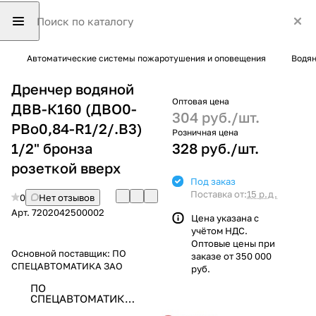
Автоматические системы пожаротушения и оповещения
Водян
Дренчер водяной
Оптовая цена
ДВВ-К160 (ДВО0-
304 руб./
шт.
РВо0,84-R1/2/.В3)
Розничная цена
1/2" бронза
328 руб./
шт.
розеткой вверх
Под заказ
Поставка от:
15 р.д.
0
Нет отзывов
Арт.
7202042500002
Цена указана с
учётом НДС.
Оптовые цены при
Основной поставщик:
ПО
заказе от 350 000
СПЕЦАВТОМАТИКА ЗАО
руб.
ПО
СПЕЦАВТОМАТИКА
ЗАО