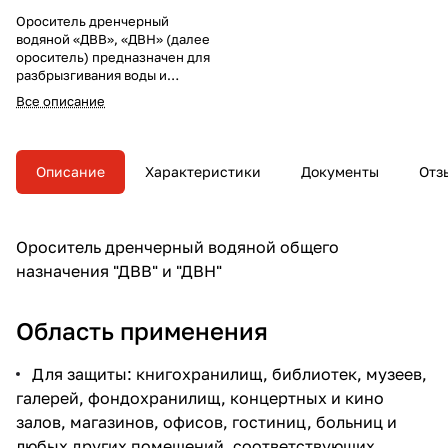
Ороситель дренчерный
водяной «ДВВ», «ДВН» (далее
ороситель) предназначен для
разбрызгивания воды и
распределения ее по
Все описание
защищаемой площади с целью
тушения очагов пожара или их
локализации, а также для
создания водяных завес в
Описание
Характеристики
Документы
Отз
автоматических установках
пожаротушения.
Ороситель дренчерный водяной общего
назначения "ДВВ" и "ДВН"
Область применения
Для защиты: книгохранилищ, библиотек, музеев,
галерей, фондохранилищ, концертных и кино
залов, магазинов, офисов, гостиниц, больниц и
любых других помещений, соответствующих