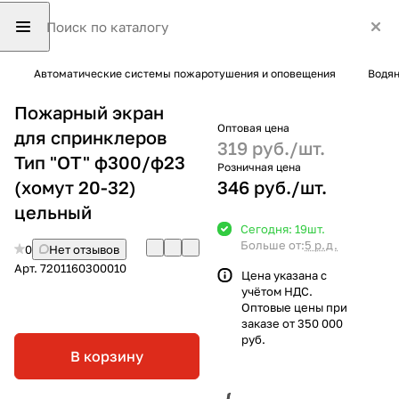
Автоматические системы пожаротушения и оповещения
Водян
Пожарный экран
Оптовая цена
для спринклеров
319 руб./
шт.
Тип "ОТ" ф300/ф23
Розничная цена
(хомут 20-32)
346 руб./
шт.
цельный
Сегодня: 19
шт.
Больше от:
5 р.д.
0
Нет отзывов
Арт.
7201160300010
Цена указана с
учётом НДС.
Оптовые цены при
заказе от 350 000
руб.
В корзину