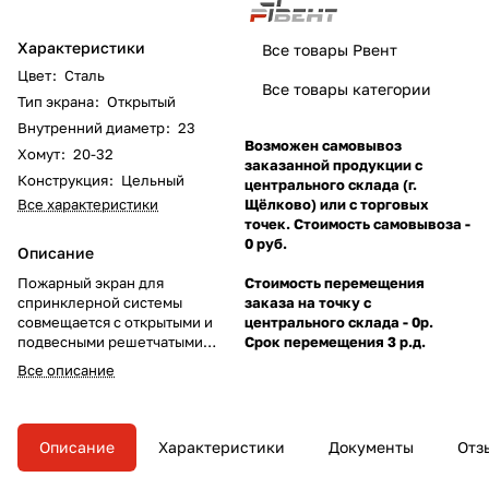
Характеристики
Все товары Рвент
Цвет
:
Сталь
Все товары категории
Тип экрана
:
Открытый
Внутренний диаметр
:
23
Возможен самовывоз
Хомут
:
20-32
заказанной продукции с
Конструкция
:
Цельный
центрального склада (г.
Все характеристики
Щёлково) или с торговых
точек. Стоимость самовывоза -
0 руб.
Описание
Пожарный экран для
Стоимость перемещения
спринклерной системы
заказа на точку с
совмещается с открытыми и
центрального склада - 0р.
подвесными решетчатыми
Срок перемещения 3 р.д.
потолками.
Все описание
Описание
Характеристики
Документы
Отз