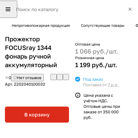
Непротивопожарная продукция
Сопутствующие товары
Ф
Прожектор
Оптовая цена
FOCUSray 1344
1 066 руб./
шт.
фонарь ручной
Розничная цена
аккумуляторный
1 199 руб./
шт.
0
Нет отзывов
Под заказ
Арт.
2202040100032
Поставка от:
7 р.д.
Цена указана с
учётом НДС.
Оптовые цены при
заказе от 350 000
В корзину
руб.