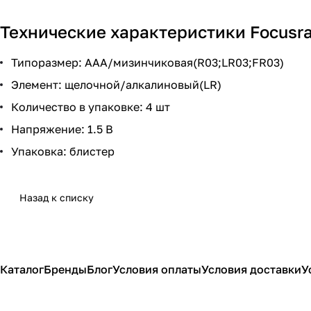
Технические характеристики Focusr
Типоразмер: AAA/мизинчиковая(R03;LR03;FR03)
Элемент: щелочной/алкалиновый(LR)
Количество в упаковке: 4 шт
Напряжение: 1.5 В
Упаковка: блистер
Назад к списку
Каталог
Бренды
Блог
Условия оплаты
Условия доставки
У