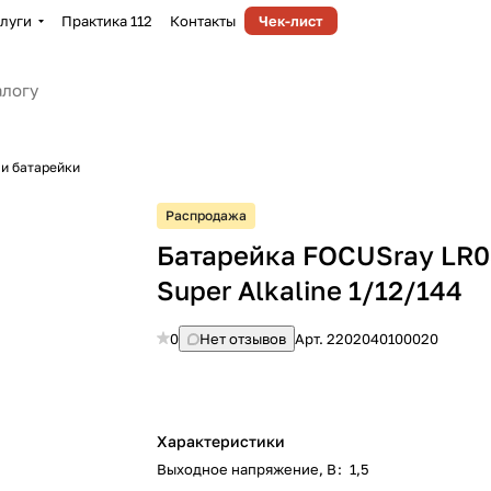
луги
Практика 112
Контакты
Чек-лист
и батарейки
Распродажа
Батарейка FOCUSray LR
Super Alkaline 1/12/144
0
Нет отзывов
Арт.
2202040100020
Характеристики
Выходное напряжение, В
:
1,5