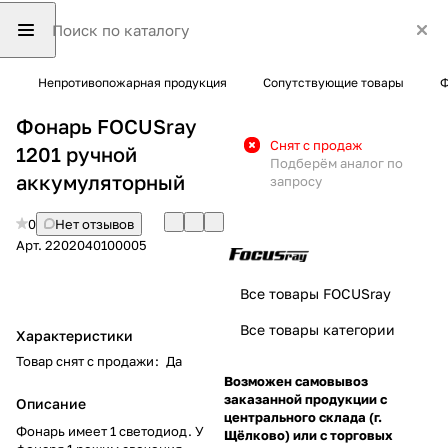
Непротивопожарная продукция
Сопутствующие товары
Ф
Фонарь FOCUSray
Снят с продаж
1201 ручной
Подберём аналог по
аккумуляторный
запросу
0
Нет отзывов
Арт.
2202040100005
Все товары FOCUSray
Все товары категории
Характеристики
Товар снят с продажи
:
Да
Возможен самовывоз
заказанной продукции с
Описание
центрального склада (г.
Фонарь имеет 1 светодиод. У
Щёлково) или с торговых