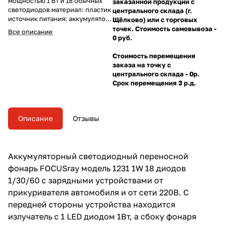
мощностью 1 Вт и 18 обычных
заказанной продукции с
светодиодов материал: пластик
центрального склада (г.
источник питания: аккумулятор
Щёлково) или с торговых
свинцово-кислотный 4 V, 0,8 Ah
точек. Стоимость самовывоза -
Все описание
функционал: два режима
0 руб.
свечения: прожектор и дневной
свет
Стоимость перемещения
заказа на точку с
центрального склада - 0р.
Срок перемещения 3 р.д.
Описание
Отзывы
Аккумуляторный светодиодный переносной
фонарь FOCUSray модель 1231 1W 18 диодов
1/30/60 с зарядными устройствами от
прикуривателя автомобиля и от сети 220В. С
передней стороны устройства находится
излучатель с 1 LED диодом 1Вт, а сбоку фонаря