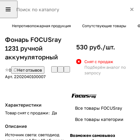
Непротивопожарная продукция
Сопутствующие товары
Ф
Фонарь FOCUSray
530 руб./
шт.
1231 ручной
аккумуляторный
Снят с продаж
Подберём аналог по
0
Нет отзывов
запросу
Арт.
2202040100007
Характеристики
Все товары FOCUSray
Товар снят с продажи
:
Да
Все товары категории
Описание
Источник света: светодиод
Возможен самовывоз