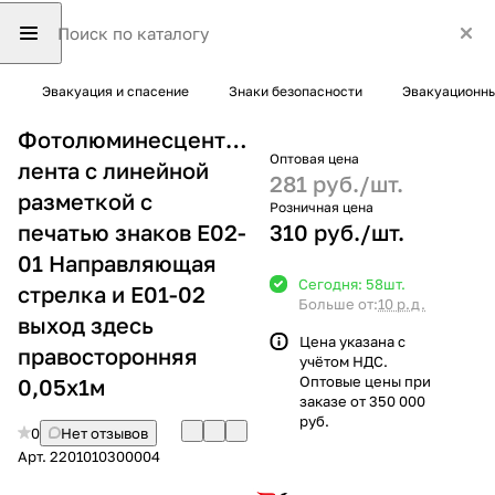
Эвакуация и спасение
Знаки безопасности
Эвакуационны
Фотолюминесцентная
Оптовая цена
лента с линейной
281 руб./
шт.
разметкой с
Розничная цена
печатью знаков Е02-
310 руб./
шт.
01 Направляющая
Сегодня: 58
шт.
стрелка и Е01-02
Больше от:
10 р.д.
выход здесь
Цена указана с
правосторонняя
учётом НДС.
Оптовые цены при
0,05х1м
заказе от 350 000
руб.
0
Нет отзывов
Арт.
2201010300004