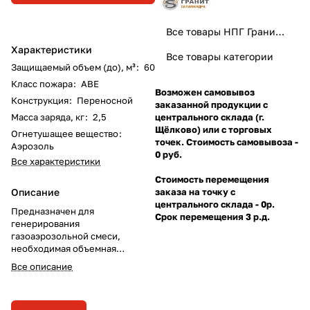
Все товары НПГ Гранит-Саламандра
Характеристики
Все товары категории
Защищаемый объем (до), м³
:
60
Класс пожара
:
ABE
Возможен самовывоз
Конструкция
:
Переносной
заказанной продукции с
Масса заряда, кг
:
2,5
центрального склада (г.
Щёлково) или с торговых
Огнетушащее вещество
:
точек. Стоимость самовывоза -
Аэрозоль
0 руб.
Все характеристики
Стоимость перемещения
Описание
заказа на точку с
центрального склада - 0р.
Предназначен для
Срок перемещения 3 р.д.
генерирования
газоаэрозольной смеси,
необходимая объемная
концентрация которой
Все описание
останавливает процесс
пламенного горения.