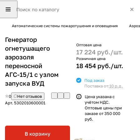
Автоматические системы пожаротушения и оповещения
Аэроз
Генератор
Оптовая цена
огнетушащего
17 224 руб./
шт.
аэрозоля
Розничная цена
переносной
18 454 руб./
шт.
АГС-15/1 с узлом
Под заказ
запуска ВУД
Поставка от:
10 р.д.
0
Нет отзывов
Цена указана с
учётом НДС.
Арт.
5302010600001
Оптовые цены при
заказе от 350 000
руб.
В корзину