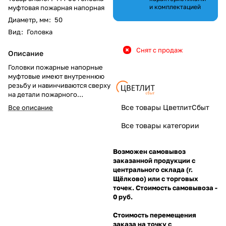
и комплектацией
муфтовая пожарная напорная
Диаметр, мм
:
50
Вид
:
Головка
Снят с продаж
Описание
Головки пожарные напорные
муфтовые имеют внутреннюю
резьбу и навинчиваются сверху
на детали пожарного
оборудования, тем самым
Все товары ЦветлитСбыт
Все описание
обеспечивая возможность
присоединения ответной части
Все товары категории
головки, смонтированной на
другом оборудовании.
Возможен самовывоз
заказанной продукции с
центрального склада (г.
Щёлково) или с торговых
точек. Стоимость самовывоза -
0 руб.
Стоимость перемещения
заказа на точку с