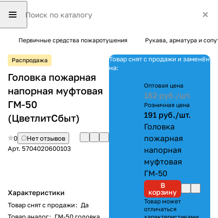
Первичные средства пожаротушения
Рукава, арматура и соп
Товар снят с продажи и заменён
Распродажа
на:
Головка пожарная
Оптовая цена
напорная муфтовая
162 руб./
шт.
ГМ-50
Розничная цена
191 руб./
шт.
(ЦветлитСбыт)
Головка
пожарная
0
Нет отзывов
Арт.
5704020600103
напорная
муфтовая
ГМ-50
В
корзину
Характеристики
Товар может
Товар снят с продажи
:
Да
отличаться
Товар аналог
:
ГМ-50 головка
характеристиками