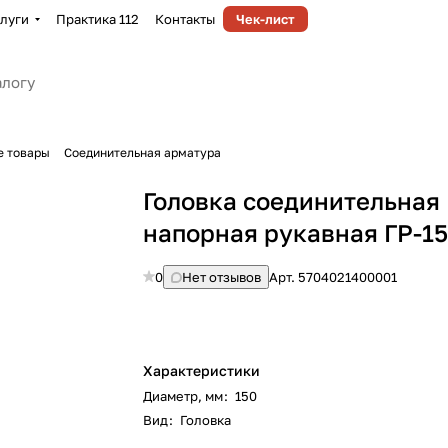
луги
Практика 112
Контакты
Чек-лист
е товары
Соединительная арматура
Головка соединительная
напорная рукавная ГР-1
0
Нет отзывов
Арт.
5704021400001
Характеристики
Диаметр, мм
:
150
Вид
:
Головка