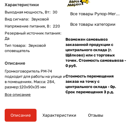
Характеристики
Выходная мощность, Вт
:
30
Все товары Рупор-Мегафон
Вид сигнала
:
Звуковой
Все товары категории
Напряжение питания, В
:
220
Резервный источник питания
:
Да
Возможен самовывоз
заказанной продукции с
Тип товара
:
Звуковой
центрального склада (г.
оповещатель
Щёлково) или с торговых
точек. Стоимость самовывоза -
Описание
0 руб.
Громкоговоритель РМ-74
Стоимость перемещения
подходит для работы на улице и
заказа на точку с
в помещениях. Масса: 284,
центрального склада - 0р.
размер:120x90x35 мм
Срок перемещения 3 р.д.
Все описание
Описание
Характеристики
Отзывы