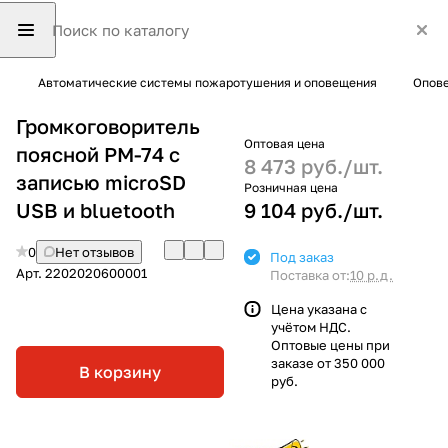
Автоматические системы пожаротушения и оповещения
Опове
Громкоговоритель
Оптовая цена
поясной РМ-74 с
8 473 руб./
шт.
записью microSD
Розничная цена
USB и bluetooth
9 104 руб./
шт.
0
Нет отзывов
Под заказ
Арт.
2202020600001
Поставка от:
10 р.д.
Цена указана с
учётом НДС.
Оптовые цены при
заказе от 350 000
В корзину
руб.