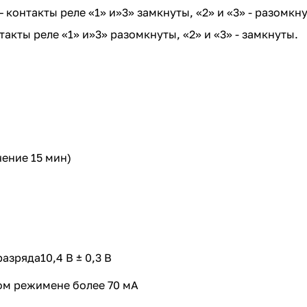
контакты реле «1» и»3» замкнуты, «2» и «3» - разомкн
акты реле «1» и»3» разомкнуты, «2» и «3» - замкнуты.
ение 15 мин)
зряда10,4 В ± 0,3 В
ом режимене более 70 мА