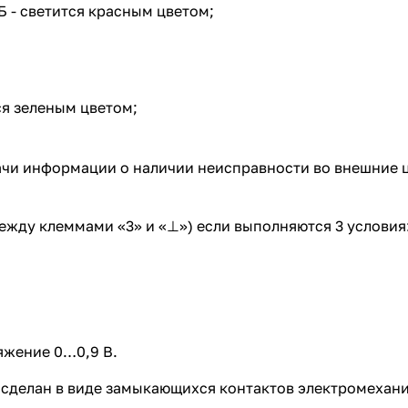
 - светится красным цветом;
ся зеленым цветом;
.
ачи информации о наличии неисправности во внешние ц
ежду клеммами «3» и «⊥») если выполняются 3 условия
яжение 0…0,9 В.
делан в виде замыкающихся контактов электромеханич