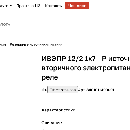
луги
Практика 112
Контакты
Чек-лист
ния
Резервные источники питания
ИВЭПР 12/2 1х7 - Р источ
вторичного электропитан
реле
0
Нет отзывов
Арт.
8401011400001
Характеристики
Описание