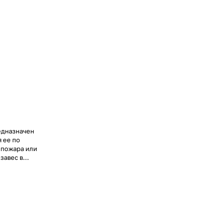
едназначен
 ее по
 пожара или
завес в