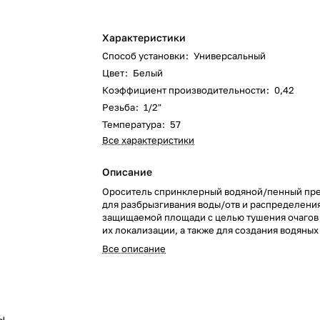
Характеристики
Способ установки
:
Универсальный
Цвет
:
Белый
Коэффициент производительности
:
0,42
Резьба
:
1/2"
Температура
:
57
Все характеристики
Описание
Ороситель спринклерный водяной/пенный пр
для разбрызгивания воды/отв и распределения
защищаемой площади с целью тушения очагов
их локализации, а также для создания водяных 
автоматических установках пожаротушения.
Все описание
ы