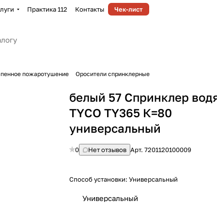
луги
Практика 112
Контакты
Чек-лист
-пенное пожаротушение
Оросители спринклерные
белый 57 Спринклер вод
TYCO TY365 К=80
yниверсальный
0
Нет отзывов
Арт.
7201120100009
Способ установки:
Универсальный
Универсальный