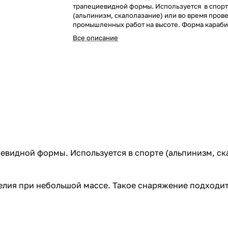
трапециевидной формы. Используется в спор
(альпинизм, скалолазание) или во время пров
промышленных работ на высоте. Форма караб
обеспечивает высокую прочность изделия пр
Все описание
массе. Такое снаряжение подходит для исполь
усами самостраховки, для присоединения верев
видной формы. Используется в спорте (альпинизм, ск
лия при небольшой массе. Такое снаряжение подходит