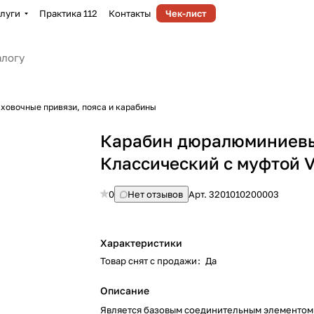
луги
Практика 112
Контакты
Чек-лист
ховочные привязи, пояса и карабины
Карабин дюралюминиев
Классический с муфтой 
0
Нет отзывов
Арт.
3201010200003
Характеристики
Товар снят с продажи
:
Да
Описание
Является базовым соединительным элементом