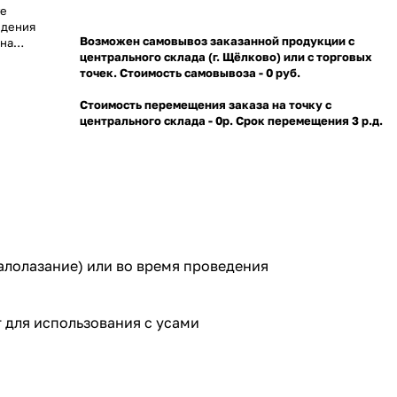
те
едения
Возможен самовывоз заказанной продукции с
ина
центрального склада (г. Щёлково) или с торговых
и небольшой
точек. Стоимость самовывоза - 0 руб.
зования с
ок и т.п.
Стоимость перемещения заказа на точку с
центрального склада - 0р. Срок перемещения 3 р.д.
алолазание) или во время проведения
 для использования с усами