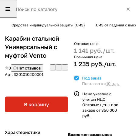
Средства индивидуальной защиты (СИЗ)
СИЗ от падения с выс
Карабин стальной
Оптовая цена
Универсальный с
1 141 руб./
шт.
муфтой Vento
Розничная цена
1 235 руб./
шт.
0
Нет отзывов
Арт.
3201010200001
Под заказ
Поставка от:
10 р.д.
Цена указана с
учётом НДС.
В корзину
Оптовые цены при
заказе от 350 000
руб.
Характеристики
Возможен самовывоз