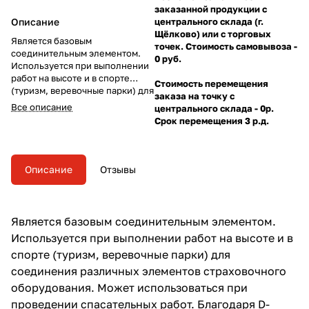
заказанной продукции с
Описание
центрального склада (г.
Щёлково) или с торговых
Является базовым
точек. Стоимость самовывоза -
соединительным элементом.
0 руб.
Используется при выполнении
работ на высоте и в спорте
Стоимость перемещения
(туризм, веревочные парки) для
заказа на точку с
соединения различных
Все описание
центрального склада - 0р.
элементов страховочного
Срок перемещения 3 р.д.
оборудования. Может
использоваться при
проведении спасательных
работ. Благодаря D-
Описание
Отзывы
образной форме и материалу
исполнения карабин обладает
очень высокими прочностными
характеристиками.
Является базовым соединительным элементом.
Используется при выполнении работ на высоте и в
спорте (туризм, веревочные парки) для
соединения различных элементов страховочного
оборудования. Может использоваться при
проведении спасательных работ. Благодаря D-