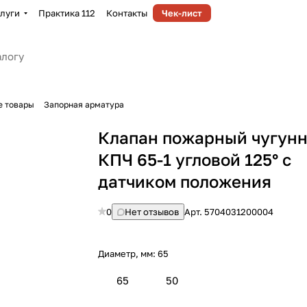
луги
Практика 112
Контакты
Чек-лист
е товары
Запорная арматура
Клапан пожарный чугун
КПЧ 65-1 угловой 125° с
датчиком положения
0
Нет отзывов
Арт.
5704031200004
Диаметр, мм:
65
65
50