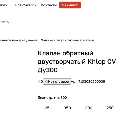
луги
Практика 112
Контакты
Чек-лист
-пенное пожаротушение
Запорно-регулирующая арматура
Клапан обратный
двустворчатый Khlop CV
Ду300
0
Нет отзывов
Арт.
7103030200009
Диаметр, мм:
300
65
350
300
250