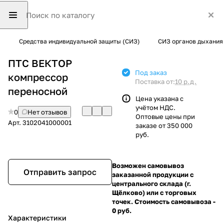
Средства индивидуальной защиты (СИЗ)
СИЗ органов дыхания
ПТС ВЕКТОР
Под заказ
компрессор
Поставка от:
10 р.д.
переносной
Цена указана с
учётом НДС.
0
Нет отзывов
Оптовые цены при
Арт.
3102041000001
заказе от 350 000
руб.
Возможен самовывоз
Отправить запрос
заказанной продукции с
центрального склада (г.
Щёлково) или с торговых
точек. Стоимость самовывоза -
0 руб.
Характеристики