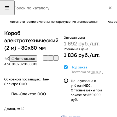
Автоматические системы пожаротушения и оповещения
Аксес
Короб
Оптовая цена
электротехнический
1 692 руб./
шт.
(2 м) - 80х60 мм
Розничная цена
1 836 руб./
шт.
0
Нет отзывов
Арт.
8102020100013
Под заказ
Поставка от:
10 р.д.
Основной поставщик:
Пан-
Цена указана с
Электро ООО
учётом НДС.
Оптовые цены при
Пан-Электро ООО
заказе от 350 000
руб.
Длина, м:
12