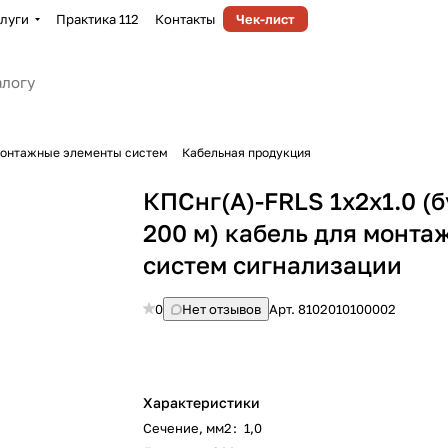
луги
Практика 112
Контакты
Чек-лист
монтажные элементы систем
Кабельная продукция
КПСнг(А)-FRLS 1х2х1.0 (б
200 м) кабель для монта
систем сигнализации
0
Нет отзывов
Арт.
8102010100002
Характеристики
Сечение, мм2
:
1,0