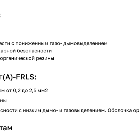
:
чести с пониженным газо- дымовыделением
ожарной безопасности
йорганической резины
(A)-FRLS:
 от 0,2 до 2,5 мм2
ины
ности с низким дымо- и газовыделением. Оболочка ор
там