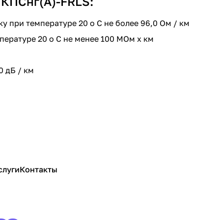
 КПСнг(A)-FRLS:
 при температуре 20 о C не более 96,0 Ом / км
ературе 20 о C не менее 100 МОм х км
0 дБ / км
слуги
Контакты