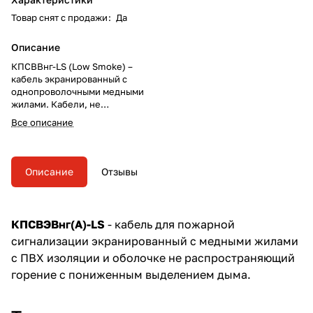
Товар снят с продажи
:
Да
Описание
КПСВВнг-LS (Low Smoke) –
кабель экранированный с
однопроволочными медными
жилами. Кабели, не
распространяющие горение
Все описание
при групповой прокладке, с
пониженным дымо- и
газовыделением.
Описание
Отзывы
КПСВЭВнг(А)-LS
-
кабель
для пожарной
сигнализации экранированный с медными жилами
с ПВХ изоляции и оболочке не распространяющий
горение с пониженным выделением дыма.