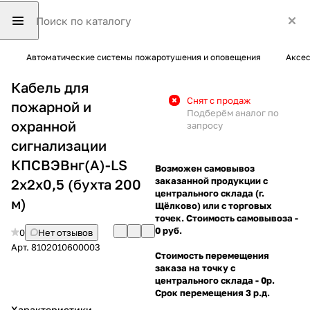
Автоматические системы пожаротушения и оповещения
Аксес
Кабель для
Снят с продаж
пожарной и
Подберём аналог по
охранной
запросу
сигнализации
КПСВЭВнг(А)-LS
Возможен самовывоз
заказанной продукции с
2х2х0,5 (бухта 200
центрального склада (г.
м)
Щёлково) или с торговых
точек. Стоимость самовывоза -
0 руб.
0
Нет отзывов
Арт.
8102010600003
Стоимость перемещения
заказа на точку с
центрального склада - 0р.
Срок перемещения 3 р.д.
Характеристики