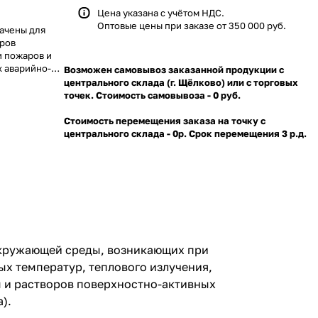
Цена указана с учётом НДС.
Оптовые цены при заказе от 350 000 руб.
ачены для
оров
 пожаров и
 аварийно-
Возможен самовывоз заказанной продукции с
 теплового
центрального склада (г. Щёлково) или с торговых
ми,
точек. Стоимость самовывоза - 0 руб.
 т. п.,
ктивных
Стоимость перемещения заказа на точку с
ических
центрального склада - 0р. Срок перемещения 3 р.д.
ов, ветра).
окружающей среды, возникающих при
х температур, теплового излучения,
ды и растворов поверхностно-активных
).