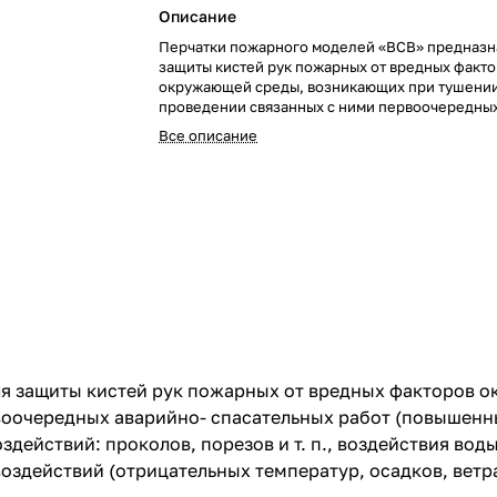
Описание
Перчатки пожарного моделей «ВСВ» предназн
защиты кистей рук пожарных от вредных факт
окружающей среды, возникающих при тушении
проведении связанных с ними первоочередных
спасательных работ (повышенных температур,
Все описание
излучения, контакта с нагретыми поверхностя
механических воздействий: проколов, порезов и
воздействия воды и растворов поверхностно-а
веществ), а также от неблагоприятных климат
воздействий (отрицательных температур, осадк
я защиты кистей рук пожарных от вредных факторов 
оочередных аварийно- спасательных работ (повышенны
здействий: проколов, порезов и т. п., воздействия во
оздействий (отрицательных температур, осадков, ветра