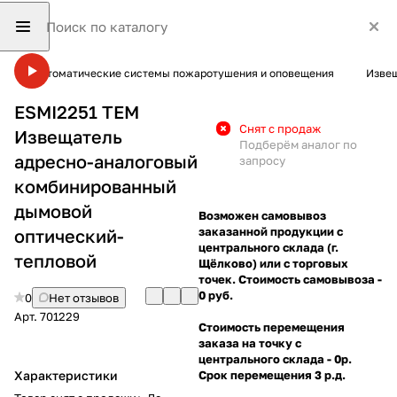
Автоматические системы пожаротушения и оповещения
Изве
ESMI2251 TEM
Снят с продаж
Извещатель
Подберём аналог по
адресно-аналоговый
запросу
комбинированный
дымовой
Возможен самовывоз
заказанной продукции с
оптический-
центрального склада (г.
тепловой
Щёлково) или с торговых
точек. Стоимость самовывоза -
0 руб.
0
Нет отзывов
Арт.
701229
Стоимость перемещения
заказа на точку с
центрального склада - 0р.
Характеристики
Срок перемещения 3 р.д.