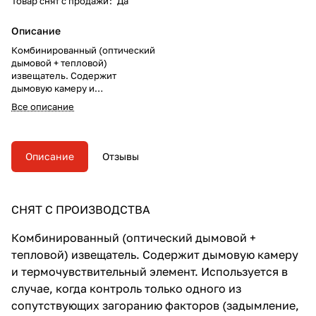
Товар снят с продажи
:
Да
Описание
Комбинированный (оптический
дымовой + тепловой)
извещатель. Содержит
дымовую камеру и
термочувствительный элемент.
Все описание
Используется в случае, когда
контроль только одного из
сопутствующих загоранию
факторов (задымление,
Описание
Отзывы
повышение температуры)
недостаточен.
СНЯТ С ПРОИЗВОДСТВА
Комбинированный (оптический дымовой +
тепловой) извещатель. Содержит дымовую камеру
и термочувствительный элемент. Используется в
случае, когда контроль только одного из
сопутствующих загоранию факторов (задымление,