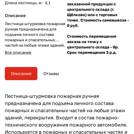
Длина лестницы, м
:
4,1
заказанной продукции с
центрального склада (г.
Щёлково) или с торговых
Описание
точек. Стоимость самовывоза -
Лестница-штурмовка пожарная
0 руб.
ручная предназначена для
подъема личного состава
Стоимость перемещения
пожарных и спасательных
заказа на точку с
частей на любые этажи зданий,
центрального склада - 0р.
перекрытия. Входит в состав
Все описание
Срок перемещения 3 р.д.
пожарно-технического
вооружения пожарного
автомобиля. Используется в
пожарных и спасательных
Описание
Отзывы
частях и подразделениях
гражданской обороны для
борьбы с очагами пожара и
выполнения спасательных
Лестница-штурмовка пожарная ручная
работ на высотах, для подъема
предназначена для подъема личного состава
на этажи зданий через окна.
пожарных и спасательных частей на любые этажи
зданий, перекрытия. Входит в состав пожарно-
технического вооружения пожарного автомобиля.
Используется в пожарных и спасательных частях и