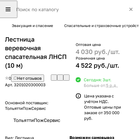
Эвакуация и спасение
Спасательные и страховочные устройст
Лестница
Оптовая цена
веревочная
4 030 руб./
шт.
спасательная ЛНСП
Розничная цена
(10 м)
4 522 руб./
шт.
0
Нет отзывов
Сегодня: 3
шт.
Арт.
3201020300003
Больше от:
5 р.д.
Цена указана с
учётом НДС.
Основной поставщик:
Оптовые цены при
ТольяттиПожСервис
заказе от 350 000
руб.
ТольяттиПожСервис
Возможен самовывоз
Вид:
Лестница