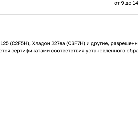
от 9 до 1
125 (С2F5H), Хладон 227ea (С3F7H) и другие, разрешен
ется сертификатами соответствия установленного обр
;