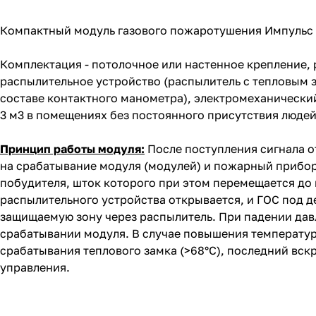
Компактный
модуль газового пожаротушения Импульс
Комплектация - потолочное или настенное крепление,
распылительное устройство (распылитель с тепловым за
составе контактного манометра), электромеханический
3 м3 в помещениях без постоянного присутствия людей
Принцип работы модуля:
После поступления сигнала 
на срабатывание модуля (модулей) и пожарный прибор
побудителя, шток которого при этом перемещается до 
распылительного устройства открывается, и ГОС под де
защищаемую зону через распылитель. При падении дав
срабатывании модуля. В случае повышения температу
срабатывания теплового замка (>68°C), последний вск
управления.