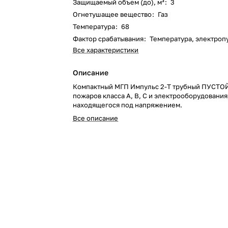
Защищаемый объем (до), м³
:
3
Огнетушащее вещество
:
Газ
Температура
:
68
Фактор срабатывания
:
Температура, электроп
Все характеристики
Описание
Компактный МГП Импульс 2-Т трубный ПУСТОЙ
пожаров класса А, В, С и электрооборудования
находящегося под напряжением.
Все описание