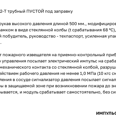
2-Т трубный ПУСТОЙ под заправку
 рукав высокого давления длиной 500 мм., модифициро
мком в виде стеклянной колбы (t срабатывания 68 ºС),
 побудитель, руководство - техпаспорт, усиленная уп
.
от пожарного извещателя на приемно-контрольный при
 управления посылает электрический импульс на сраб
механического контакта со стеклянной колбой, разруша
йствием рабочего давления не менее 1,0 МПа (10 кгс с
ления в сосуде сигнализатор давления посылает сигна
ры в защищаемой зоне при возникновении пожара до з
рывается, и модуль срабатывает самостоятельно, без с
ИМПУЛЬС