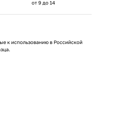
4
от 9 до 14
ные к использованию в Российской
азца.