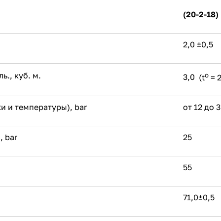
(20-2-18)
2,0 ±0,5
., куб. м.
o
3,0
(
t
= 
ки и температуры), bar
от 12 до 
, bar
25
55
71,0±0,5