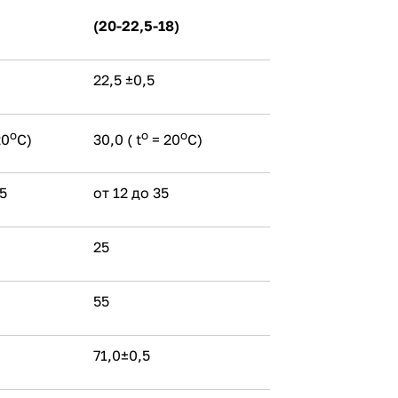
(20-22,5-18)
22,5 ±0,5
o
o
o
20
C)
30,0 ( t
= 20
C)
35
от 12 до 35
25
55
71,0±0,5