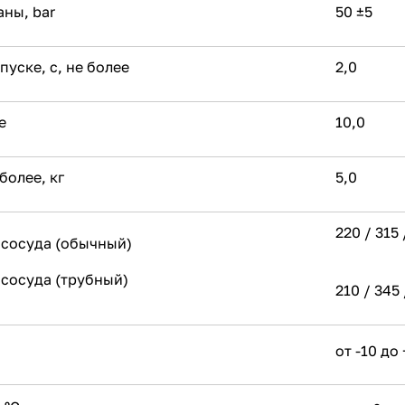
ны, bar
50 ±5
уске, с, не более
2,0
е
10,0
более, кг
5,0
220 / 315 
р сосуда (обычный)
 сосуда (трубный)
210 / 345 
от -10 до