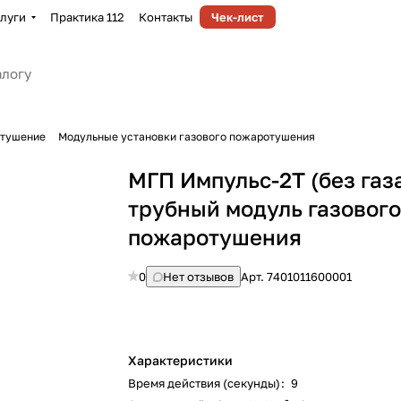
луги
Практика 112
Контакты
Чек-лист
отушение
Модульные установки газового пожаротушения
МГП Импульс-2Т (без газ
трубный модуль газовог
пожаротушения
0
Нет отзывов
Арт.
7401011600001
Характеристики
Время действия (секунды)
:
9