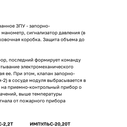
ванное ЗПУ - запорно-
 манометр, сигнализатор давления (в
аковочная коробка. Защита объема до
бор, последний формирует команду
атывание электромеханического
я ее. При этом, клапан запорно-
м-2) в сосуде модуля выбрасывается в
л на приемно-контрольный прибор о
начений, выше температуры
игнала от пожарного прибора
-2,2Т
ИМПУЛЬС-20,20Т