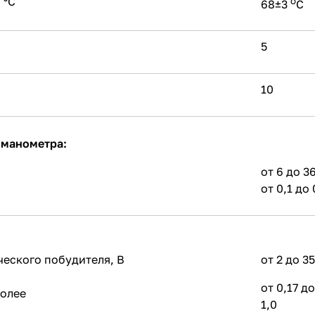
 ºС
о
68±3
С
5
10
 манометра:
от 6 до 3
от 0,1 до 
ческого побудителя, В
от 2 до 35
от 0,17 до
более
1,0