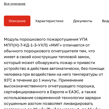
огнетушащего порошка (ОП) и
Все описание
подавления возгораний
пожаров классов А,В,С,Е
(легковоспламеняющиеся и
горючие жидкости, древесина,
Описание
Характеристики
Документы
Вид
бумага, пластмасса и
электрооборудование под
напряжением до 1000 В).
Модули являются
Модуль порошкового пожаротушения УПА
самосрабатывающими
МПП(Н)-7-КД-1-З-УХЛ1 «МИГ» отличается от
устройствами и самым
эффективным будет их
обычного порошкового огнетушителя тем, что
применение вместе с
имеет в своей конструкции тепловой замок,
системами автоматической
который может обнаружить пожар и привести
пожарной сигнализации.
устройство в действие автоматически, без помощи
человека при воздействии на него температуры от
93˚С в течение до 1 минуты. Применение
высококачественного огнетушащего порошка,
сертифицированного в Европе и ЕАЭС, а также
использование современной технологии зарядки
осушенным азотом позволяет ликвидировать