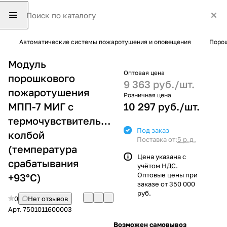
Автоматические системы пожаротушения и оповещения
Поро
Модуль
Оптовая цена
порошкового
9 363 руб./
шт.
пожаротушения
Розничная цена
МПП-7 МИГ с
10 297 руб./
шт.
термочувствительной
Под заказ
колбой
Поставка от:
5 р.д.
(температура
Цена указана с
срабатывания
учётом НДС.
Оптовые цены при
+93°С)
заказе от 350 000
руб.
0
Нет отзывов
Арт.
7501011600003
Возможен самовывоз