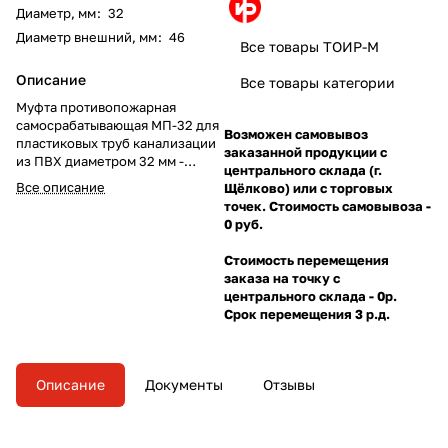
Диаметр, мм
:
32
Диаметр внешний, мм
:
46
Все товары ТОИР-М
Описание
Все товары категории
Муфта противопожарная
самосрабатывающая МП-32 для
Возможен самовывоз
пластиковых труб канализации
заказанной продукции с
из ПВХ диаметром 32 мм -
центрального склада (г.
обеспечивает огнестойкость
Все описание
Щёлково) или с торговых
конструкций узлов прокладки
точек. Стоимость самовывоза -
инженерных коммуникаций в
0 руб.
стояках канализации,
предотвращая проникновение
Стоимость перемещения
огня и дыма в смежные
заказа на точку с
помещения не менее 3 часов.
центрального склада - 0р.
Срок перемещения 3 р.д.
Описание
Документы
Отзывы