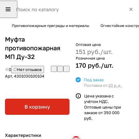
Противопожарные преграды и материалы
Огнестойкие констр
Муфта
Оптовая цена
противопожарная
151 руб./
шт.
МП Ду-32
Розничная цена
170 руб./
шт.
0
Нет отзывов
Арт.
4301030100104
Под заказ
Поставка от:
10 р.д.
Цена указана с
учётом НДС.
В корзину
Оптовые цены при
заказе от 350 000
руб.
Характеристики