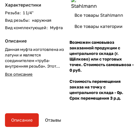
Характеристики
Резьба
:
1 1/4"
Все товары Stahlmann
Вид резьбы
:
наружная
Все товары категории
Вид комплектующей
:
Муфта
Описание
Возможен самовывоз
заказанной продукции с
Данная муфта изготовлена из
центрального склада (г.
латуни и является
Щёлково) или с торговых
соединителем «труба-
точек. Стоимость самовывоза -
внутренняя резьба». Этот
0 руб.
соединитель используется для
Все описание
простой и быстрой установки
Стоимость перемещения
труб с использованием
заказа на точку с
пожарного зажима.
центрального склада - 0р.
Срок перемещения 3 р.д.
Описание
Отзывы