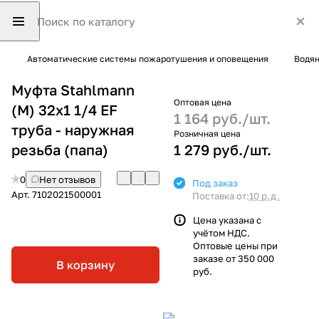
Автоматические системы пожаротушения и оповещения
Водян
Муфта Stahlmann
Оптовая цена
(М) 32х1 1/4 EF
1 164 руб./
шт.
труба - наружная
Розничная цена
резьба (папа)
1 279 руб./
шт.
0
Нет отзывов
Под заказ
Арт.
7102021500001
Поставка от:
10 р.д.
Цена указана с
учётом НДС.
Оптовые цены при
заказе от 350 000
В корзину
руб.