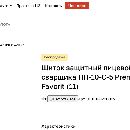
луги
Практика 112
Контакты
Чек-лист
щитные щитки
Распродажа
Щиток защитный лицевой
сварщика НН-10-С-5 Prem
Favorit (11)
0
Нет отзывов
Арт.
3101060200002
Характеристики