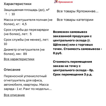
Характеристики
Защищаемая площадь (до), м²
Все товары Ярпожинвест
:
10
?
Все товары категории
Масса огнетушителя полная (не
более), кг
:
4,5
Срок службы до перезарядки
Возможен самовывоз
(не более), лет
:
5
заказанной продукции с
Срок службы (не менее), лет
:
центрального склада (г.
10
Щёлково) или с торговых
точек. Стоимость самовывоза -
Диаметр огнетушителя (не
0 руб.
более), мм
:
89
Все характеристики
Стоимость перемещения
заказа на точку с
Описание
центрального склада - 0р.
Срок перемещения 3 р.д.
Переносной углекислотный
огнетушитель для офиса,
автомобиля, квартиры. Масса
заряда - 1 кг. Ранг по модельным
очагам: 13В, С, Е (до 10000В).
Все описание