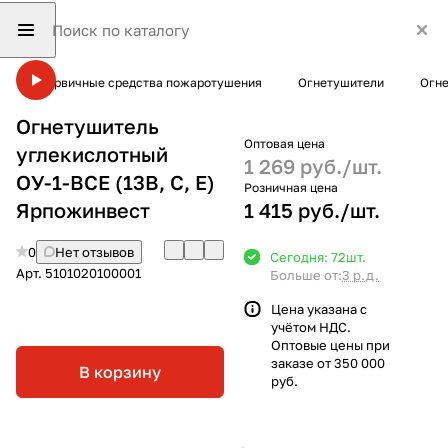
Первичные средства пожаротушения
Огнетушители
Огне
Огнетушитель
Оптовая цена
углекислотный
1 269 руб./
шт.
ОУ-1-BCE (13В, С, Е)
Розничная цена
Ярпожинвест
1 415 руб./
шт.
0
Нет отзывов
Сегодня: 72
шт.
Арт.
5101020100001
Больше от:
3 р.д.
Цена указана с
учётом НДС.
Оптовые цены при
заказе от 350 000
В корзину
руб.