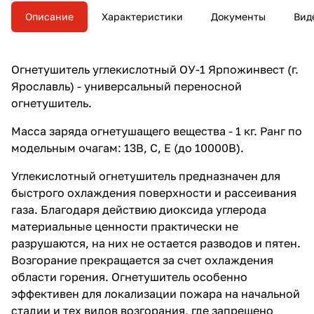
Описание
Характеристики
Документы
Вид
Огнетушитель углекислотный ОУ-1 Ярпожинвест (г.
Ярославль) - универсальный переносной
огнетушитель.
Масса заряда огнетушащего вещества - 1 кг. Ранг по
модельным очагам: 13В, С, Е (до 10000В).
Углекислотный огнетушитель предназначен для
быстрого охлаждения поверхности и рассеивания
газа. Благодаря действию диоксида углерода
материальные ценности практически не
разрушаются, на них не остается разводов и пятен.
Возгорание прекращается за счет охлаждения
области горения. Огнетушитель особенно
эффективен для локализации пожара на начальной
стадии и тех видов возгорания, где запрещено