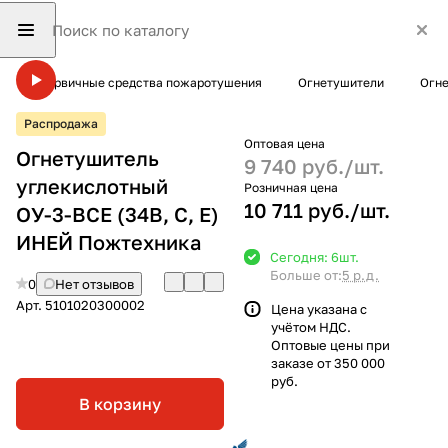
Первичные средства пожаротушения
Огнетушители
Огне
Распродажа
Оптовая цена
Огнетушитель
9 740 руб./
шт.
углекислотный
Розничная цена
10 711 руб./
шт.
ОУ-3-BCE (34В, С, Е)
ИНЕЙ Пожтехника
Сегодня: 6
шт.
Больше от:
5 р.д.
0
Нет отзывов
Арт.
5101020300002
Цена указана с
учётом НДС.
Оптовые цены при
заказе от 350 000
руб.
В корзину