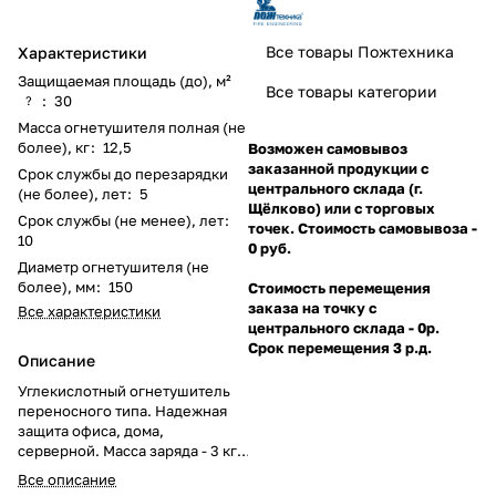
Все товары Пожтехника
Характеристики
Защищаемая площадь (до), м²
Все товары категории
:
30
?
Масса огнетушителя полная (не
более), кг
:
12,5
Возможен самовывоз
заказанной продукции с
Срок службы до перезарядки
центрального склада (г.
(не более), лет
:
5
Щёлково) или с торговых
Срок службы (не менее), лет
:
точек. Стоимость самовывоза -
10
0 руб.
Диаметр огнетушителя (не
более), мм
:
150
Стоимость перемещения
заказа на точку с
Все характеристики
центрального склада - 0р.
Срок перемещения 3 р.д.
Описание
Углекислотный огнетушитель
переносного типа. Надежная
защита офиса, дома,
серверной. Масса заряда - 3 кг.
Ранг по модельным очагам:
Все описание
34В, С, Е (до 10000В).