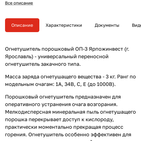
модельным очагам: 1А, 34В, С, Е
Все описание
(до 1000В). Масса заряда - 3 кг.
Описание
Характеристики
Документы
Вид
Огнетушитель порошковый ОП-3 Ярпожинвест (г.
Ярославль) - универсальный переносной
огнетушитель закачного типа.
Масса заряда огнетушащего вещества - 3 кг. Ранг по
модельным очагам: 1А, 34В, С, Е (до 1000В).
Порошковый огнетушитель предназначен для
оперативного устранения очага возгорания.
Мелкодисперсная минеральная пыль огнетушащего
порошка перекрывает доступ к кислороду,
практически моментально прекращая процесс
горения. Огнетушитель особенно эффективен для