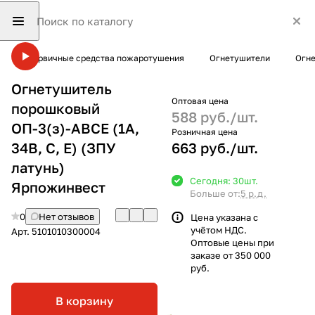
Первичные средства пожаротушения
Огнетушители
Огне
Огнетушитель
Оптовая цена
порошковый
588 руб./
шт.
ОП-3(з)-ABCE (1А,
Розничная цена
34В, С, Е) (ЗПУ
663 руб./
шт.
латунь)
Сегодня: 30
шт.
Ярпожинвест
Больше от:
5 р.д.
0
Нет отзывов
Цена указана с
учётом НДС.
Арт.
5101010300004
Оптовые цены при
заказе от 350 000
руб.
В корзину