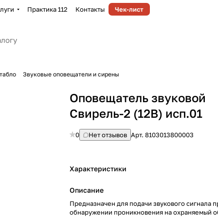
луги
Практика 112
Контакты
Чек-лист
табло
Звуковые оповещатели и сирены
Оповещатель звуковой
Свирель-2 (12В) исп.01
0
Нет отзывов
Арт.
8103013800003
Характеристики
Описание
Предназначен для подачи звукового сигнала п
обнаружении проникновения на охраняемый об